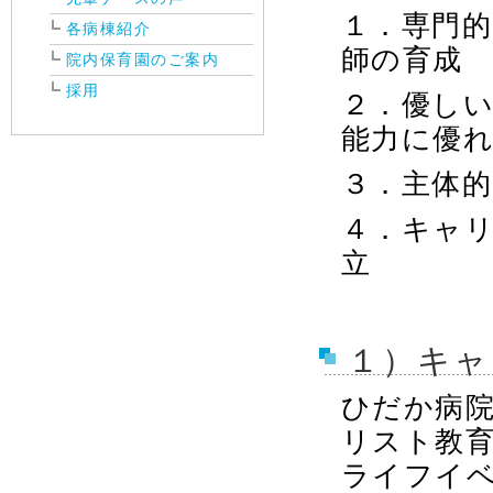
１．専門
各病棟紹介
師の育成
院内保育園のご案内
採用
２．優し
能力に優
３．主体
４．キャ
立
１）キャ
ひだか病院
リスト教
ライフイ