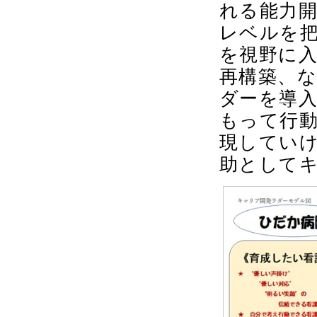
れる能力
レベルを
を視野に
再構築、
ダーを導
もって行
現してい
助として