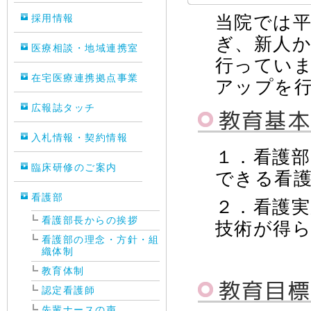
当院では平
採用情報
ぎ、新人
医療相談・地域連携室
行ってい
在宅医療連携拠点事業
アップを
広報誌タッチ
教育基本
入札情報・契約情報
１．看護
臨床研修のご案内
できる看
看護部
２．看護実
看護部長からの挨拶
技術が得
看護部の理念・方針・組
織体制
教育体制
教育目標
認定看護師
先輩ナースの声