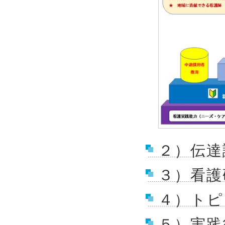
２）伝達
３）看護
４）トピ
５）実践